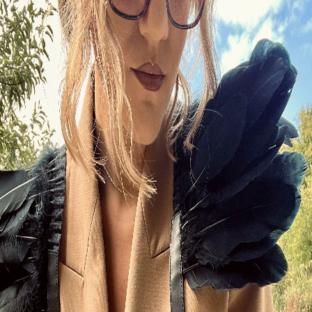
Početna
Kaiševi
Torbe
Novčanici
Dodaci
O nama
Program
lojalnosti
←
Nazad na listu
Ženski kaiš
Pogledaj u punoj veličini
Photo 1
Photo 2
Photo 3
Ženski kaiš
Zana belt
180 KM
Model koji definitivno privlači poglede. Ekstravagantan,
drugačiji i poseban. Učvršćen sa tregerima a ukrašen sa
perjem idealan za neobične događaje. Model je moguće
izraditi u boji po želji.
Kako naručiti